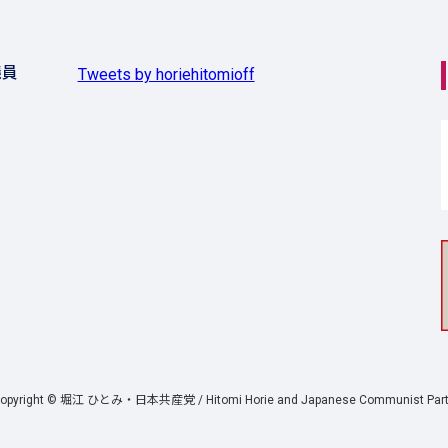
議員
Tweets by horiehitomioff
copyright © 堀江 ひとみ・日本共産党 /
Hitomi Horie and Japanese Communist Par