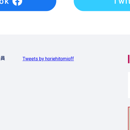
議員
Tweets by horiehitomioff