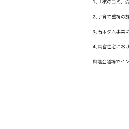
1､「核のゴミ」
2､子育て重視の
3､石木ダム事業
4､県営住宅にお
県議会議場でイン